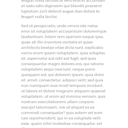
feugiat nulla facilisis at vero eros et accumsan
et iusto odio dignissim qui blandit praesent
luptatum zzril delenit augue duis dolore te
feugait nulla facilisi.
Sed ut perspiciatis, unde omnis iste natus
error sit voluptatem accusantium doloremque
laudantium, totam rem aperiam eaque ipsa,
quae ab illo inventore veritatis et quasi
architecto beatae vitae dicta sunt, explicabo.
nemo enim ipsam voluptatem, quia voluptas
sit, aspernatur aut odit aut fugit, sed quia
consequuntur magni dolores eos, qui ratione
voluptatem sequi nesciunt, neque porro
quisquam est, qui dolorem ipsum, quia dolor
sit, amet, consectetur, adipisci velit, sed quia
non numquam eius modi tempora incidunt,
ut labore et dolore magnam aliquam quaerat
voluptatem. ut enim ad minima veniam, quis
nostrum exercitationem ullam corporis
suscipit laboriosam, nisi ut aliquid ex ea
commodi consequatur? quis autem vel eum
iure reprehenderit, qui in ea voluptate velit
esse, quam nihil molestiae consequatur, vel