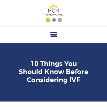
M
G
M
H
E
A
L
T
10 Things You
H
Should Know Before
C
Considering IVF
A
R
E