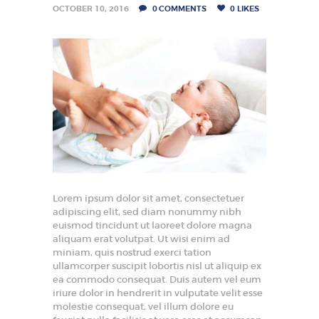
HOME
OCTOBER 10, 2016
0
COMMENTS
0
LIKES
REBUILD HERNIA
HERNIA
SURGERY
BARIATRICS
PROCTOLOGY
OUR DOCTORS
CONTACT US
Lorem ipsum dolor sit amet, consectetuer
adipiscing elit, sed diam nonummy nibh
euismod tincidunt ut laoreet dolore magna
aliquam erat volutpat. Ut wisi enim ad
miniam, quis nostrud exerci tation
ullamcorper suscipit lobortis nisl ut aliquip ex
ea commodo consequat. Duis autem vel eum
iriure dolor in hendrerit in vulputate velit esse
molestie consequat, vel illum dolore eu