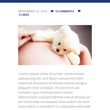
HOME
REBUILD HERNIA
SEPTEMBER 10, 2016
0
COMMENTS
0
LIKES
HERNIA
SURGERY
BARIATRICS
PROCTOLOGY
OUR DOCTORS
CONTACT US
Lorem ipsum dolor sit amet, consectetuer
adipiscing elit, sed diam nonummy nibh
euismod tincidunt ut laoreet dolore magna
aliquam erat volutpat. Ut wisi enim ad
miniam, quis nostrud exerci tation
ullamcorper suscipit lobortis nisl ut aliquip ex
ea commodo consequat. Duis autem vel eum
iriure dolor in hendrerit in vulputate velit esse