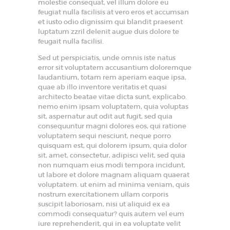
molestie consequat, vel illum dolore eu
feugiat nulla facilisis at vero eros et accumsan
et iusto odio dignissim qui blandit praesent
luptatum zzril delenit augue duis dolore te
feugait nulla facilisi.
Sed ut perspiciatis, unde omnis iste natus
error sit voluptatem accusantium doloremque
laudantium, totam rem aperiam eaque ipsa,
quae ab illo inventore veritatis et quasi
architecto beatae vitae dicta sunt, explicabo.
nemo enim ipsam voluptatem, quia voluptas
sit, aspernatur aut odit aut fugit, sed quia
consequuntur magni dolores eos, qui ratione
voluptatem sequi nesciunt, neque porro
quisquam est, qui dolorem ipsum, quia dolor
sit, amet, consectetur, adipisci velit, sed quia
non numquam eius modi tempora incidunt,
ut labore et dolore magnam aliquam quaerat
voluptatem. ut enim ad minima veniam, quis
nostrum exercitationem ullam corporis
suscipit laboriosam, nisi ut aliquid ex ea
commodi consequatur? quis autem vel eum
iure reprehenderit, qui in ea voluptate velit