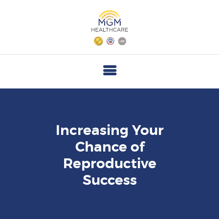
M
G
M
H
E
A
L
T
Increasing Your
H
Chance of
C
Reproductive
A
Success
R
E